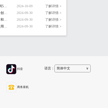
5.喜报！创富港连续七年荣登“深圳500强企业”榜单！
2024-10-09
了解详情 >
6.深圳共享办公室空间设计：打造创新协作的办公空间
2024-09-30
了解详情 >
7.深圳小型共享办公室：为创业者和小型企业量身定制
2024-09-30
了解详情 >
8.深圳共享办公室工位：选择与使用指南
2024-09-30
了解详情 >
语言：
简体中文
∨
抖音
商务座机