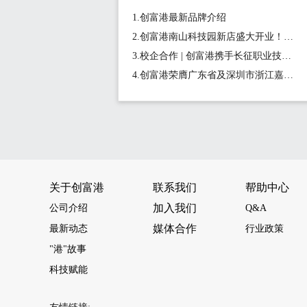
1.创富港最新品牌介绍
2.创富港南山科技园新店盛大开业！坐拥金融科技核心区，1-15人间1180元/月起
3.校企合作 | 创富港携手长征职业技术学院正式启动《新媒体营销实战营》项目
4.创富港荣膺广东省及深圳市浙江嘉兴商会会员单位，共筑创业生态圈
关于创富港
联系我们
帮助中心
加入我们
公司介绍
Q&A
媒体合作
最新动态
行业政策
"港"故事
科技赋能