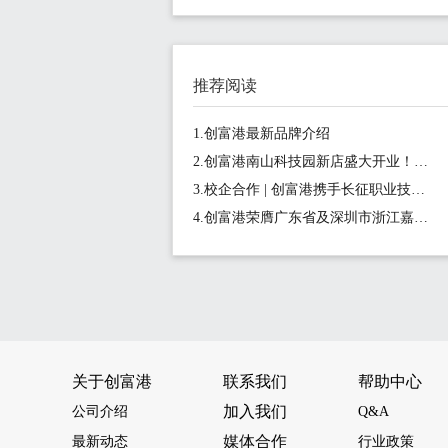
推荐阅读
1.创富港最新品牌介绍
2.创富港南山科技园新店盛大开业！坐拥金融科技核心区，1-15人间1180元/月起
3.校企合作 | 创富港携手长征职业技术学院正式启动《新媒体营销实战营》项目
4.创富港荣膺广东省及深圳市浙江嘉兴商会会员单位，共筑创业生态圈
关于创富港
联系我们
帮助中心
加入我们
公司介绍
Q&A
媒体合作
最新动态
行业政策