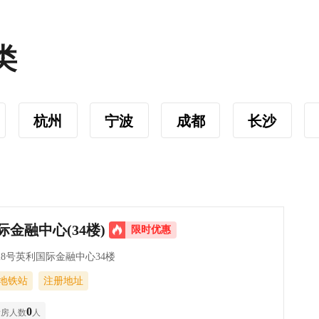
类
杭州
宁波
成都
长沙
际金融中心(34楼)
限时优惠
28号英利国际金融中心34楼
地铁站
注册地址
0
看房人数
人