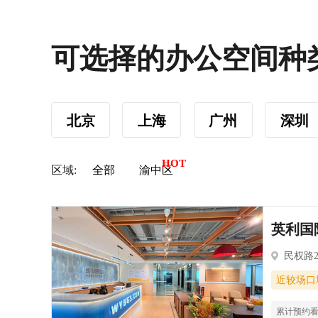
可选择的办公空间种
北京
上海
广州
深圳
区域:
全部
渝中区
英利国
民权路
近较场口
累计预约