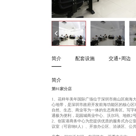
简介
配套设施
交通+周边
简介
第91家分店
1、花样年美年国际广场位于深圳市南山区南海
心地带，是深圳市政府开发前海功能区的核心区
自然、生态、商业等为一体的生态商务区。写字
通极为便利，花园城商业中心、沃尔玛、地铁2
2、创富港商务中心为您提供优质的服务式办公
议室（可容纳8人）、开放办公区、洽谈区、公