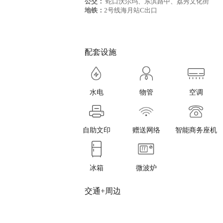
公交：
蛇口沃尔玛、东滨路中、荔秀文化街
地铁：
2号线海月站C出口
配套设施
水电
物管
空调
自助文印
赠送网络
智能商务座机
冰箱
微波炉
交通+周边