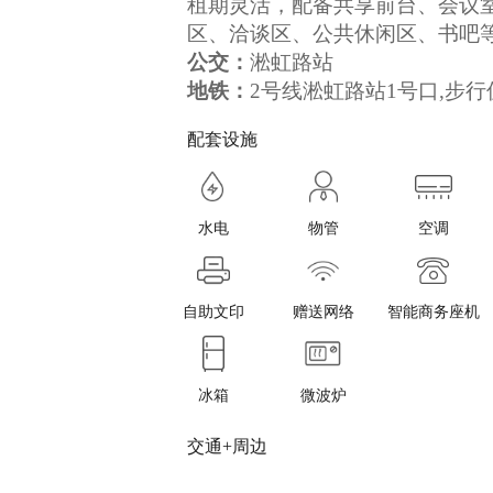
租期灵活，配备共享前台、会议
区、洽谈区、公共休闲区、书吧
公交：
淞虹路站
地铁：
2号线淞虹路站1号口,步行
配套设施
水电
物管
空调
自助文印
赠送网络
智能商务座机
冰箱
微波炉
交通+周边