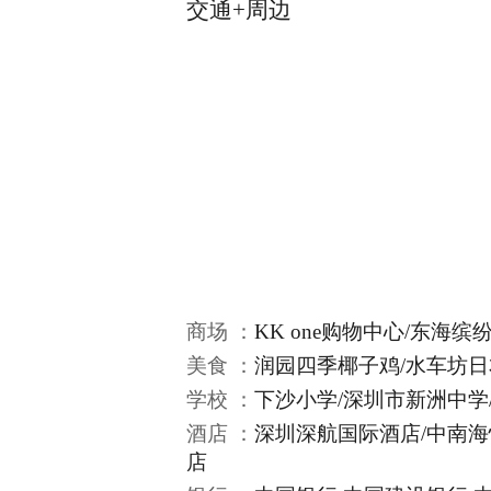
交通+周边
商场 ：
KK one购物中心/东海缤纷天
美食 ：
润园四季椰子鸡/水车坊日
学校 ：
下沙小学/深圳市新洲中学
酒店 ：
深圳深航国际酒店/中南海
店