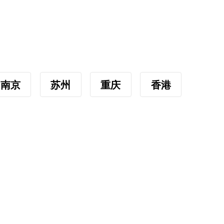
南京
苏州
重庆
香港