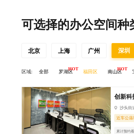
可选择的办公空间种
深圳
北京
上海
广州
区域:
全部
罗湖区
福田区
南山区
创新科
沙头街
近车公庙
累计预约