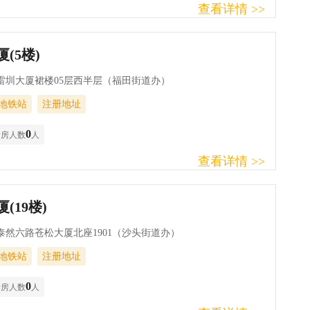
查看详情 >>
(5楼)
雷圳大厦裙楼05层西半层（福田街道办）
地铁站
注册地址
0
看房人数
人
查看详情 >>
(19楼)
泰然六路苍松大厦北座1901（沙头街道办）
地铁站
注册地址
0
看房人数
人