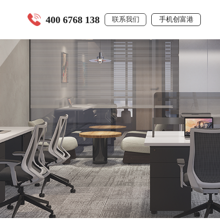
400 6768 138
联系我们
手机创富港