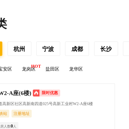
类
杭州
宁波
成都
长沙
宝安区
龙岗区
盐田区
龙华区
2-A座(6楼)
限时优惠
道高新区社区高新南四道025号高新工业村W2-A座6楼
铁站
注册地址
0
看房人数
人