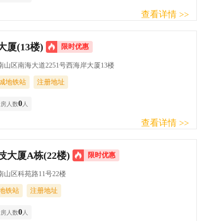
查看详情 >>
厦(13楼)
限时优惠
南山区南海大道2251号西海岸大厦13楼
城地铁站
注册地址
0
看房人数
人
查看详情 >>
大厦A栋(22楼)
限时优惠
南山区科苑路11号22楼
地铁站
注册地址
0
看房人数
人