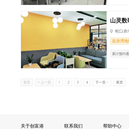
山灵数码
蛇口赤
近赤湾地
累计预约
首页
<
上一页
1
2
3
4
下一页
>
尾页
关于创富港
联系我们
帮助中心