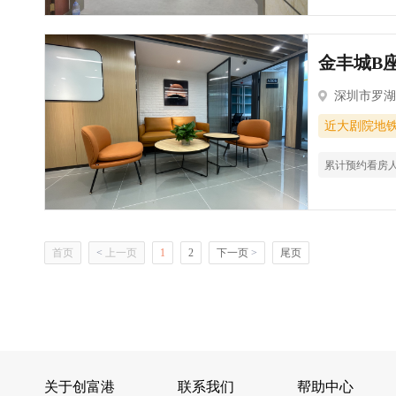
金丰城B座
深圳市罗湖
近大剧院地
累计预约看房
首页
<
上一页
1
2
下一页
>
尾页
关于创富港
联系我们
帮助中心