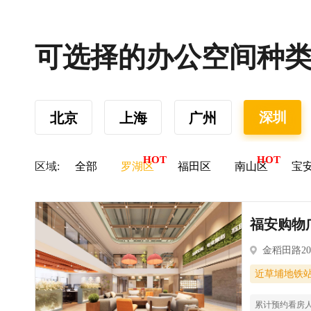
可选择的办公空间种
深圳
北京
上海
广州
区域:
全部
罗湖区
福田区
南山区
宝
福安购物广
金稻田路2
近草埔地铁
累计预约看房