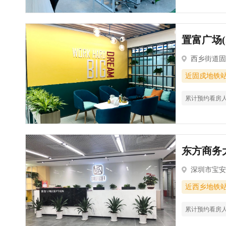
置富广场(
西乡街道固
近固戍地铁
累计预约看房
东方商务大
深圳市宝安
近西乡地铁
累计预约看房