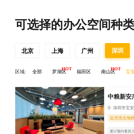
可选择的办公空间种
深圳
北京
上海
广州
区域:
全部
罗湖区
福田区
南山区
宝
中粮新安产
深圳市宝安
近洪浪北地
累计预约看房