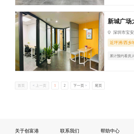
新城广场大
深圳市宝安
近坪洲/西乡
累计预约看房
首页
<
上一页
1
2
下一页
>
尾页
关于创富港
联系我们
帮助中心