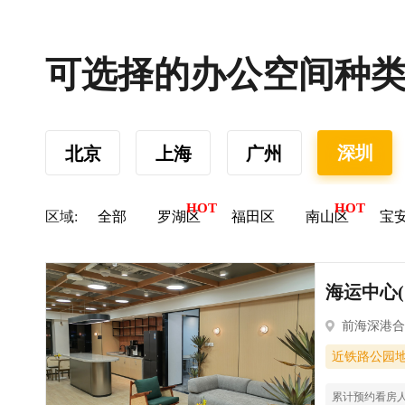
可选择的办公空间种
深圳
北京
上海
广州
区域:
全部
罗湖区
福田区
南山区
宝
海运中心(
前海深港合
近铁路公园
累计预约看房